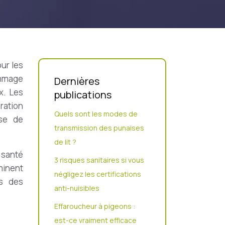
ur les
ommage
Dernières
x. Les
publications
ration
Quels sont les modes de
use de
transmission des punaises
de lit ?
 santé
3 risques sanitaires si vous
minent
négligez les certifications
rs des
anti-nuisibles
Effaroucheur à pigeons :
est-ce vraiment efficace