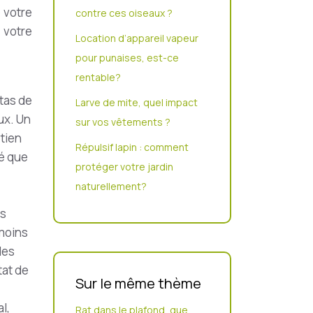
 votre
contre ces oiseaux ?
 votre
Location d’appareil vapeur
pour punaises, est-ce
rentable?
 tas de
Larve de mite, quel impact
ux. Un
sur vos vêtements ?
etien
Répulsif lapin : comment
é que
protéger votre jardin
naturellement?
es
 moins
les
tat de
Sur le même thème
l,
Rat dans le plafond, que