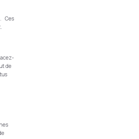
s. Ces
.
lacez-
ut de
ptus
rnes
de