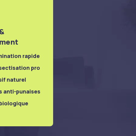
 &
ement
mination rapide
sectisation pro
if naturel
s anti-punaises
 biologique