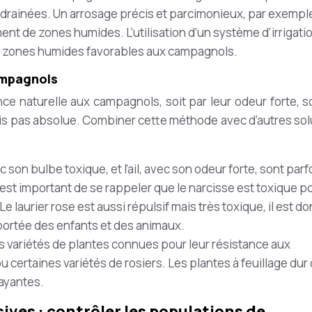
 drainées. Un arrosage précis et parcimonieux, par exempl
nt de zones humides. L’utilisation d’un système d’irrigati
es zones humides favorables aux campagnols.
ampagnols
e naturelle aux campagnols, soit par leur odeur forte, so
efois pas absolue. Combiner cette méthode avec d’autres sol
.
c son bulbe toxique, et l’ail, avec son odeur forte, sont parf
l est important de se rappeler que le narcisse est toxique p
 laurier rose est aussi répulsif mais très toxique, il est d
 portée des enfants et des animaux.
 variétés de plantes connues pour leur résistance aux
certaines variétés de rosiers. Les plantes à feuillage dur
ayantes.
ives : contrôler les populations de