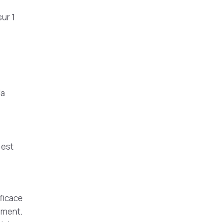
ur 1
la
 est
ficace
ement.