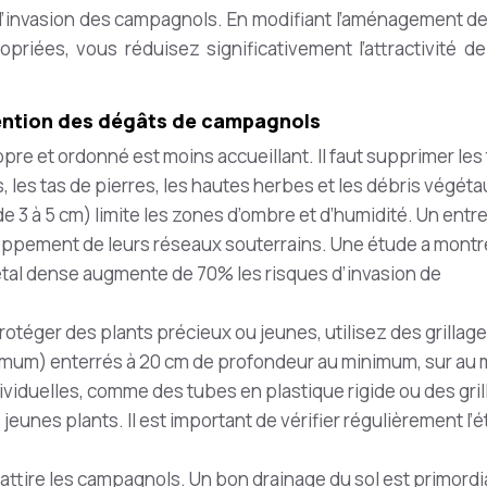
 l’invasion des campagnols. En modifiant l’aménagement de
priées, vous réduisez significativement l’attractivité de
ention des dégâts de campagnols
opre et ordonné est moins accueillant. Il faut supprimer les
 les tas de pierres, les hautes herbes et les débris végéta
 3 à 5 cm) limite les zones d’ombre et d’humidité. Un entr
oppement de leurs réseaux souterrains. Une étude a montr
tal dense augmente de 70% les risques d’invasion de
rotéger des plants précieux ou jeunes, utilisez des grillag
aximum) enterrés à 20 cm de profondeur au minimum, sur au
ividuelles, comme des tubes en plastique rigide ou des gril
jeunes plants. Il est important de vérifier régulièrement l’é
 attire les campagnols. Un bon drainage du sol est primordia