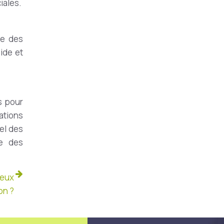
iales.
ue des
ide et
s pour
tations
el des
le des
ieux
on ?