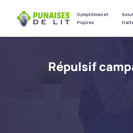
Symptômes et
Solu
Piqûres
trai
Répulsif campa