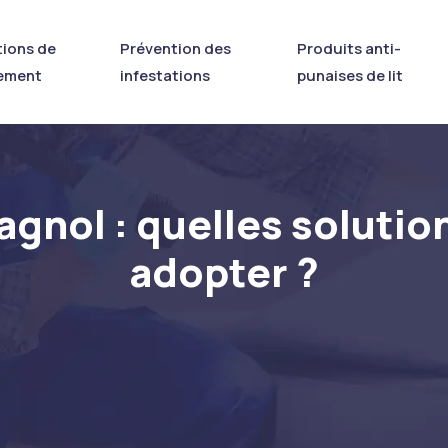
tions de
Prévention des
Produits anti-
tement
infestations
punaises de lit
gnol : quelles soluti
adopter ?