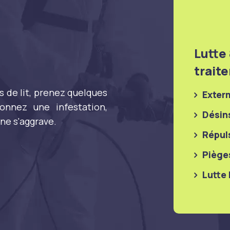
Lutte
trait
s de lit, prenez quelques
Exter
onnez une infestation,
Désin
ne s'aggrave.
Répuls
Piège
Lutte