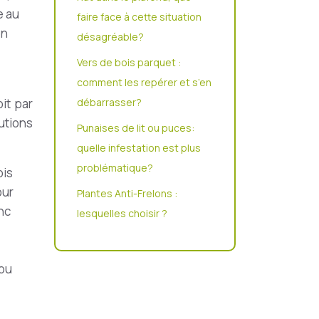
e au
faire face à cette situation
on
désagréable?
Vers de bois parquet :
comment les repérer et s’en
it par
débarrasser?
utions
Punaises de lit ou puces:
quelle infestation est plus
problématique?
ois
our
Plantes Anti-Frelons :
onc
lesquelles choisir ?
 ou