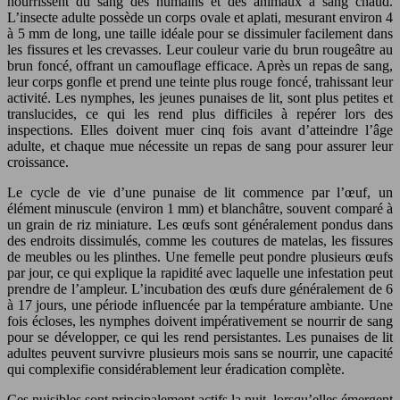
nourrissent du sang des humains et des animaux à sang chaud.
L’insecte adulte possède un corps ovale et aplati, mesurant environ 4
à 5 mm de long, une taille idéale pour se dissimuler facilement dans
les fissures et les crevasses. Leur couleur varie du brun rougeâtre au
brun foncé, offrant un camouflage efficace. Après un repas de sang,
leur corps gonfle et prend une teinte plus rouge foncé, trahissant leur
activité. Les nymphes, les jeunes punaises de lit, sont plus petites et
translucides, ce qui les rend plus difficiles à repérer lors des
inspections. Elles doivent muer cinq fois avant d’atteindre l’âge
adulte, et chaque mue nécessite un repas de sang pour assurer leur
croissance.
Le cycle de vie d’une punaise de lit commence par l’œuf, un
élément minuscule (environ 1 mm) et blanchâtre, souvent comparé à
un grain de riz miniature. Les œufs sont généralement pondus dans
des endroits dissimulés, comme les coutures de matelas, les fissures
de meubles ou les plinthes. Une femelle peut pondre plusieurs œufs
par jour, ce qui explique la rapidité avec laquelle une infestation peut
prendre de l’ampleur. L’incubation des œufs dure généralement de 6
à 17 jours, une période influencée par la température ambiante. Une
fois écloses, les nymphes doivent impérativement se nourrir de sang
pour se développer, ce qui les rend persistantes. Les punaises de lit
adultes peuvent survivre plusieurs mois sans se nourrir, une capacité
qui complexifie considérablement leur éradication complète.
Ces nuisibles sont principalement actifs la nuit, lorsqu’elles émergent