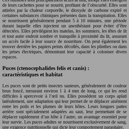
de leurs cachettes pour se nourrir, profitant de l’obscurité. Elles sont
attirées par la chaleur corporelle, le dioxyde de carbone expiré et
certaines substances chimiques présentes dans la transpiration. Elles
se nourrissent généralement pendant 5 à 10 minutes, une période
durant laquelle elles injectent un anesthésiant pour éviter d’être
détectées. Elles privilégient les matelas, les sommiers, les têtes de lit
et tout autre endroit sombre et tranquille à proximité du lit, assurant
un accès facile à leur source de nourriture. On peut également les
trouver derrière les papiers peints décollés, dans les plinthes ou dans
les prises électriques, démontrant leur capacité à coloniser divers
espaces.
Puces (ctenocephalides felis et canis) :
caractéristiques et habitat
Les puces sont de petits insectes sauteurs, généralement de couleur
brun foncé, mesurant environ 1 à 4 mm de long, ce qui les rend
difficiles à apercevoir à l’œil nu. Elles possèdent un corps aplati
latéralement, une adaptation qui leur permet de se déplacer aisément
entre les poils et les plumes de leurs hôtes. Leurs longues pattes
arrière sont spécialement adaptées au saut, leur permettant de se
déplacer rapidement d’un hôte à l’autre, un avantage essentiel pour
leur survie. Les puces adultes se nourrissent exclusivement de sang,
une exigence nutritionnelle qui dicte leur comportement parasitaire.