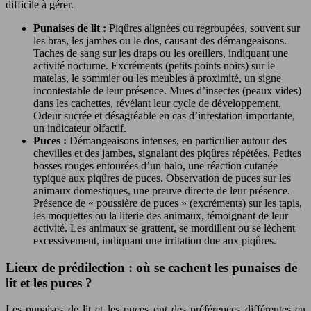
difficile à gérer.
Punaises de lit :
Piqûres alignées ou regroupées, souvent sur
les bras, les jambes ou le dos, causant des démangeaisons.
Taches de sang sur les draps ou les oreillers, indiquant une
activité nocturne. Excréments (petits points noirs) sur le
matelas, le sommier ou les meubles à proximité, un signe
incontestable de leur présence. Mues d’insectes (peaux vides)
dans les cachettes, révélant leur cycle de développement.
Odeur sucrée et désagréable en cas d’infestation importante,
un indicateur olfactif.
Puces :
Démangeaisons intenses, en particulier autour des
chevilles et des jambes, signalant des piqûres répétées. Petites
bosses rouges entourées d’un halo, une réaction cutanée
typique aux piqûres de puces. Observation de puces sur les
animaux domestiques, une preuve directe de leur présence.
Présence de « poussière de puces » (excréments) sur les tapis,
les moquettes ou la literie des animaux, témoignant de leur
activité. Les animaux se grattent, se mordillent ou se lèchent
excessivement, indiquant une irritation due aux piqûres.
Lieux de prédilection : où se cachent les punaises de
lit et les puces ?
Les punaises de lit et les puces ont des préférences différentes en