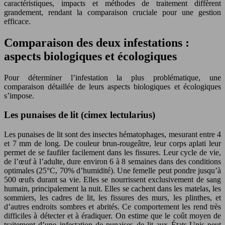
caractéristiques, impacts et méthodes de traitement diffèrent
grandement, rendant la comparaison cruciale pour une gestion
efficace.
Comparaison des deux infestations :
aspects biologiques et écologiques
Pour déterminer l’infestation la plus problématique, une
comparaison détaillée de leurs aspects biologiques et écologiques
s’impose.
Les punaises de lit (cimex lectularius)
Les punaises de lit sont des insectes hématophages, mesurant entre 4
et 7 mm de long. De couleur brun-rougeâtre, leur corps aplati leur
permet de se faufiler facilement dans les fissures. Leur cycle de vie,
de l’œuf à l’adulte, dure environ 6 à 8 semaines dans des conditions
optimales (25°C, 70% d’humidité). Une femelle peut pondre jusqu’à
500 œufs durant sa vie. Elles se nourrissent exclusivement de sang
humain, principalement la nuit. Elles se cachent dans les matelas, les
sommiers, les cadres de lit, les fissures des murs, les plinthes, et
d’autres endroits sombres et abrités. Ce comportement les rend très
difficiles à détecter et à éradiquer. On estime que le coût moyen de
traitement d’une infestation de punaises de lit aux États-Unis peut