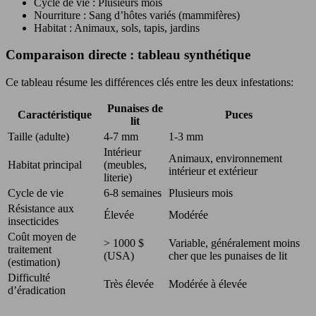
Cycle de vie : Plusieurs mois
Nourriture : Sang d’hôtes variés (mammifères)
Habitat : Animaux, sols, tapis, jardins
Comparaison directe : tableau synthétique
Ce tableau résume les différences clés entre les deux infestations:
Punaises de
Caractéristique
Puces
lit
Taille (adulte)
4-7 mm
1-3 mm
Intérieur
Animaux, environnement
Habitat principal
(meubles,
intérieur et extérieur
literie)
Cycle de vie
6-8 semaines
Plusieurs mois
Résistance aux
Élevée
Modérée
insecticides
Coût moyen de
> 1000 $
Variable, généralement moins
traitement
(USA)
cher que les punaises de lit
(estimation)
Difficulté
Très élevée
Modérée à élevée
d’éradication